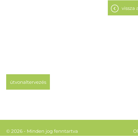
vissza 
útvonaltervezés
© 2026 - Minden jog fenntartva
Ol