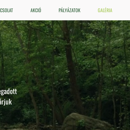
CSOLAT
AKCIÓ
PÁLYÁZATOK
GALÉRIA
egadott
árjuk