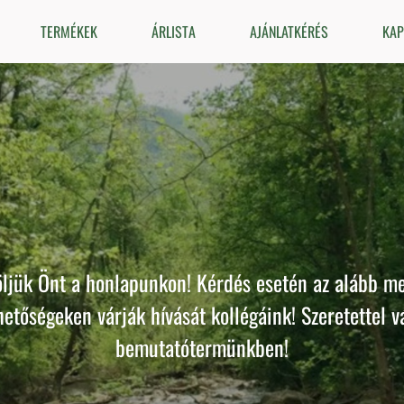
TERMÉKEK
ÁRLISTA
AJÁNLATKÉRÉS
KAP
FŰRÉSZÁRU
HÖRMANN TERMÉKEK
ZABÁSZAT ÉS BÚTORGYÁRTÁS
ÚJ TERMÉK
ljük Önt a honlapunkon! Kérdés esetén az alább m
hetőségeken várják hívását kollégáink! Szeretettel v
bemutatótermünkben!