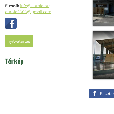
E-mail:
info@eurofa.hu
;
eurofa2000@gmail.com
nyitvatartás
Térkép
Facebo