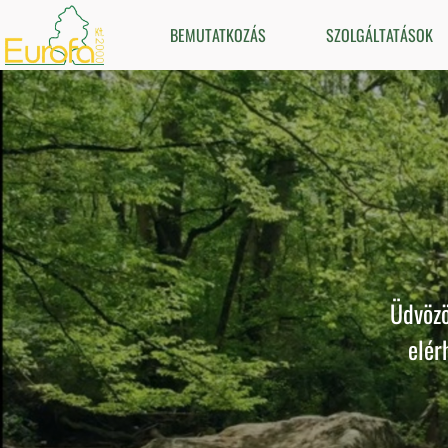
BEMUTATKOZÁS
SZOLGÁLTATÁSOK
LAPS
Üdvözö
elér