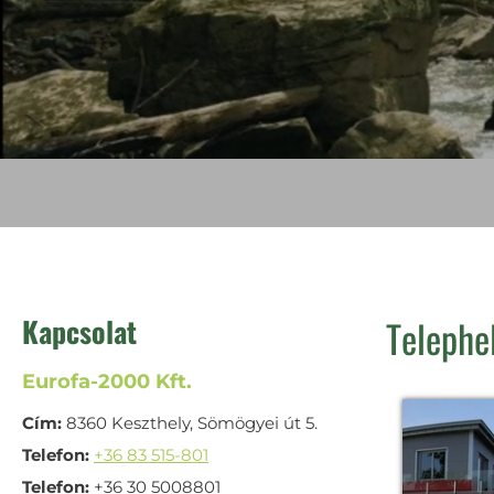
Kapcsolat
Telephe
Eurofa-2000 Kft.
Cím:
8360 Keszthely, Sömögyei út 5.
Telefon:
+36 83 515-801
Telefon:
+36 30 5008801