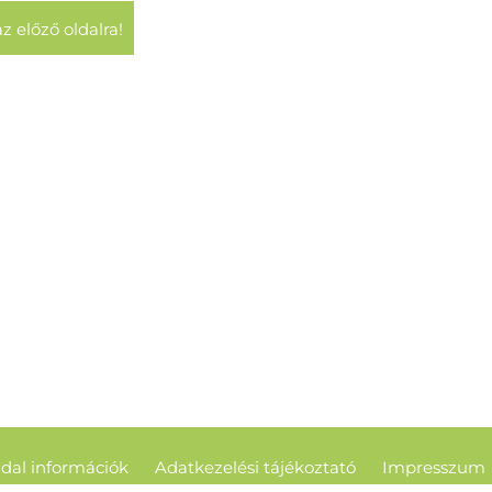
az előző oldalra!
dal információk
Adatkezelési tájékoztató
Impresszum